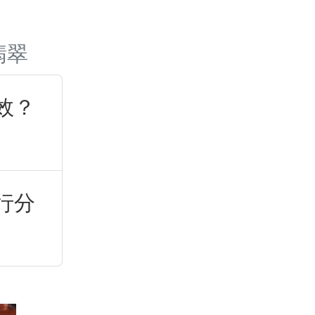
翡翠
效？
行分