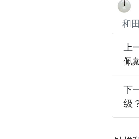
和
上
佩
下
级