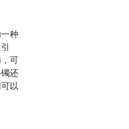
的一种
吸引
饰，可
手镯还
们可以