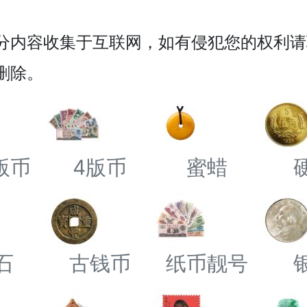
分内容收集于互联网，如有侵犯您的权利请
删除。
3版币
4版币
蜜蜡
石
古钱币
纸币靓号