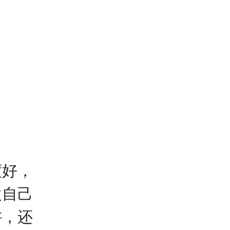
好，
欢自己
讲，还