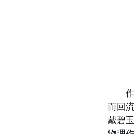
作用
而回
戴碧
物理