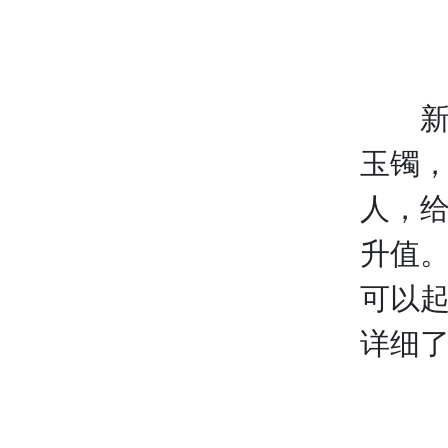
新
玉镯
人，
升值
可以
详细