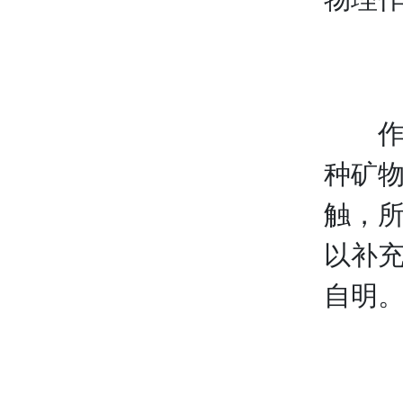
作用
种矿
触，
以补
自明