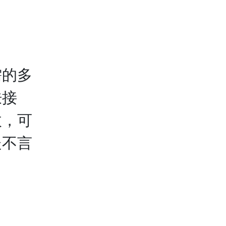
的多
肤接
收，可
处不言