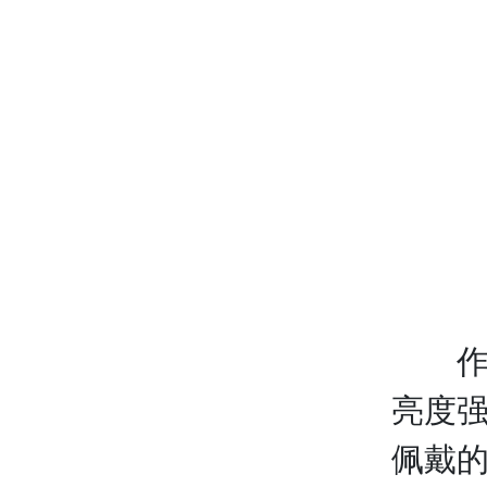
作用
亮度
佩戴