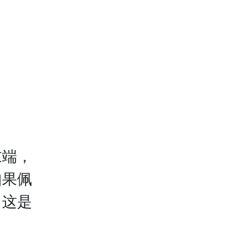
端，
如果佩
，这是