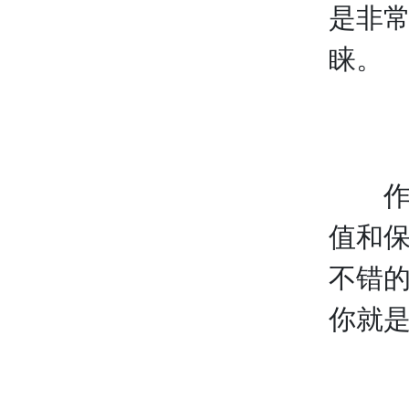
是非
睐。
作用
值和
不错
你就