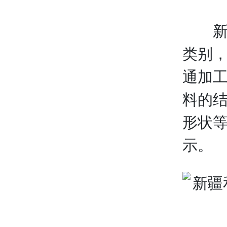
新疆
类别
通加
料的
形状等
示。