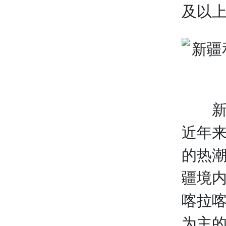
及以上
新疆
近年
的热潮
疆境
喀拉喀
为主