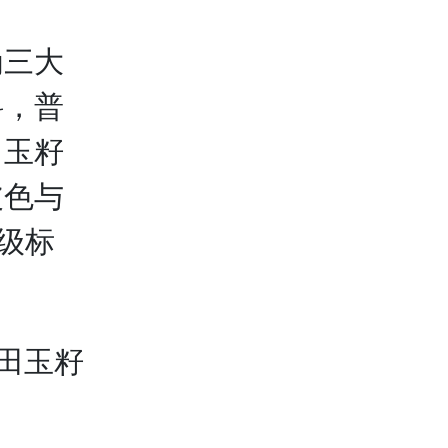
三大
料，普
田玉籽
皮色与
等级标