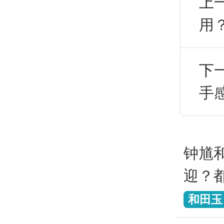
上
用
下
手
钟馗
迎？
和田玉