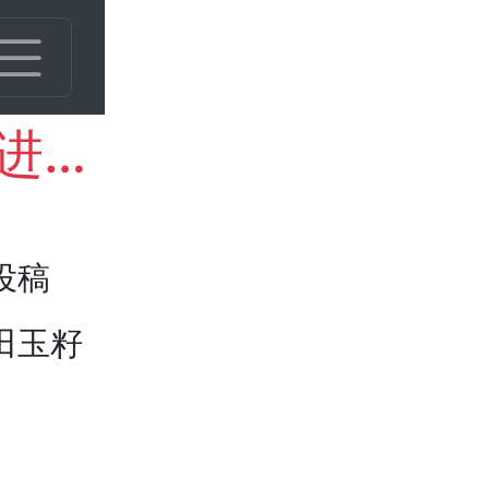
新疆和田玉籽料应该如何进行分级？和田玉籽料分级的标准是什么？
投稿
田玉籽