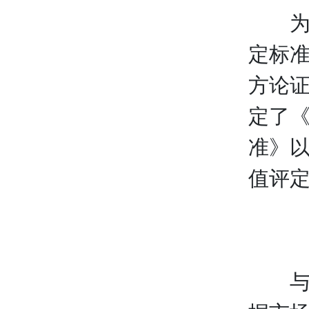
为使
定标
方论
定了《
准》以
值评
与此