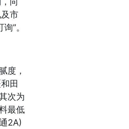
期，向
况及市
可询”。
腻度，
疆和田
，其次为
籽料最低
2A)