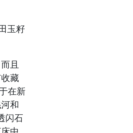
而且
有收藏
产于在新
羌河和
透闪石
河床中