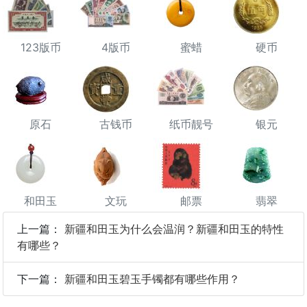
123版币
4版币
蜜蜡
硬币
原石
古钱币
纸币靓号
银元
和田玉
文玩
邮票
翡翠
上一篇：
新疆和田玉为什么会温润？新疆和田玉的特性
有哪些？
下一篇：
新疆和田玉碧玉手镯都有哪些作用？