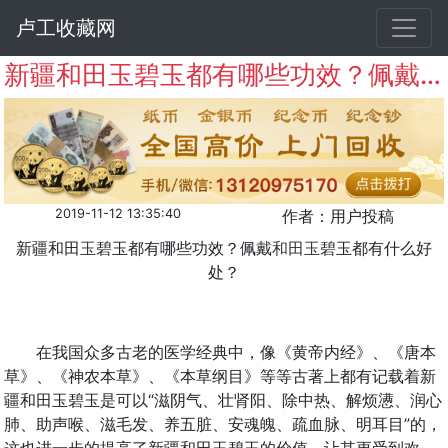
卢工收藏网
新疆和田玉碧玉都有哪些功效？佩戴和田玉碧玉都有什么好处？
2019-11-12 13:35:40
作者：用户投稿
新疆和田
玉
碧玉都有哪些功效？佩戴
和田玉
碧玉都有什么好
处？
在我国众多古老的医学经典中，像《黄帝内经》、《唐本
草》、《神农本草》、《本草纲目》等等古著上都有记载着新
疆和田玉碧玉是可以“滋阴气、壮肾阳、除中热、解烦懑、润心
肺、助声喉、滋毛发、养五脏、安魂魄、疏血脉、明耳目”的，
这也进一步的提高了新疆和田玉碧玉的价值，让其更受到欢