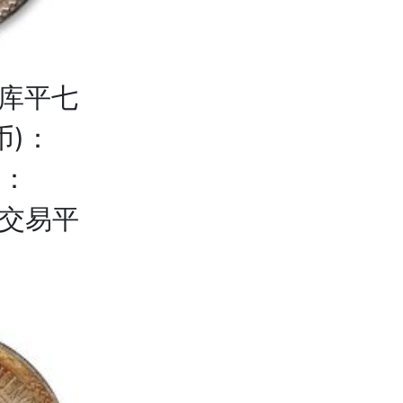
版库平七
币)：
)：
；交易平