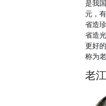
是我
元，
省造
省造
更好
称为
老