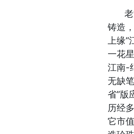
老江
铸造，
上缘“
一花星
江南-
无缺笔
省”版
历经
它市