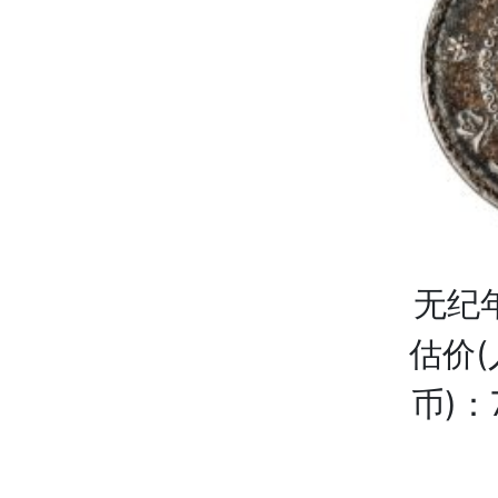
无纪
估价(
币)：