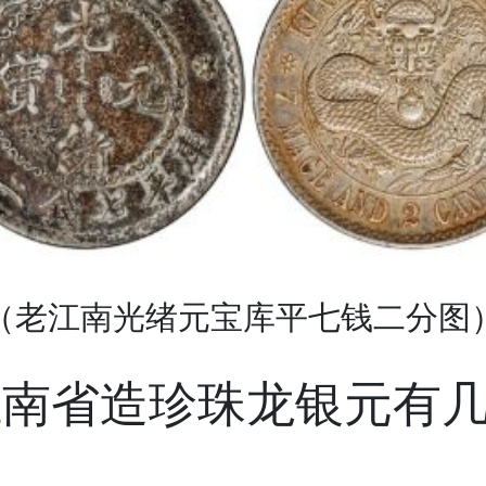
（老江南光绪元宝库平七钱二分图
江南省造珍珠龙银元有
别