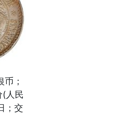
银币；
价(人民
4日；交