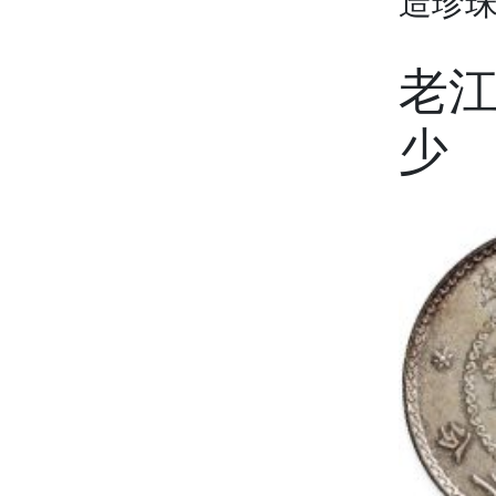
造珍
老
少