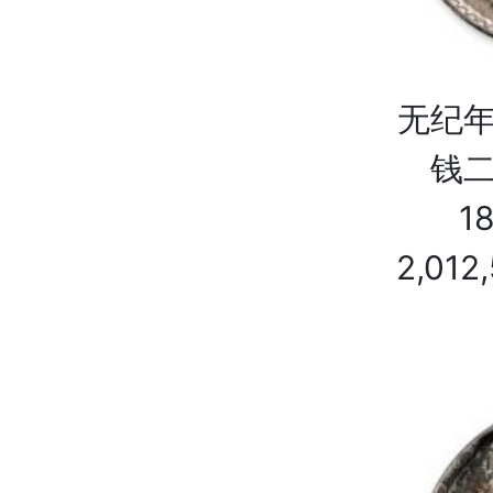
无纪年
钱二
1
2,0