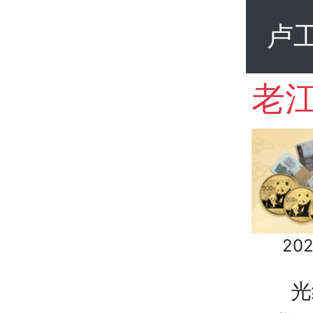
卢
202
光绪