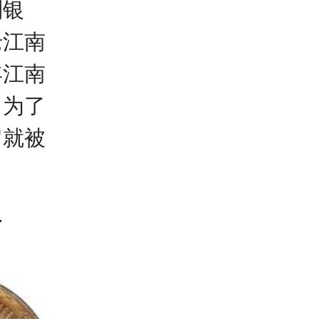
制银
老江南
年江南
，为了
它就被
片