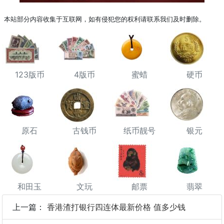
本站部分内容收集于互联网，如有侵犯您的权利请联系我们及时删除。
123版币
4版币
蜜蜡
硬币
原石
古钱币
纸币靓号
银元
和田玉
文玩
邮票
翡翠
上一篇：
香港渣打银行四连体最新价格 值多少钱