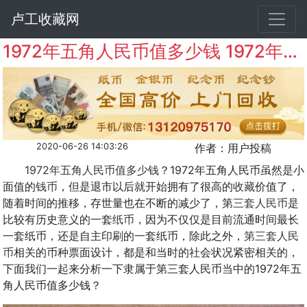
卢工收藏网
1972年五角人民币值多少钱 1972年五角人民币简介
2020-06-26 14:03:26
作者：用户投稿
1972年五角人民币值多少钱
？1972年五角人民币虽然是小
面值的
钱币
，但是退市以后就开始拥有了很高的
收藏
价值了，
随着时间的推移，存世量也在不断的减少了，第
三套人民币
是
比较有历史意义的一套
纸币
，因为不仅仅是目前流通时间最长
一套纸币，还是自主印刷的一套纸币，除此之外，
第三套人民
币
相关的币种票面设计，都是和当时的社会状况紧密相关的，
下面我们一起来分析一下隶属于第三套人民币当中的1972年五
角人民币值多少钱？