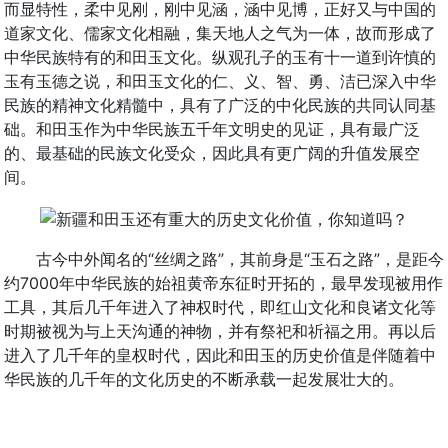
而显特性，柔中见刚，刚中见涵，涵中见博，正好又与中国的
道家文化、儒家文化相融，集天地人之气为一体，故而形成了
中华民族特有的和田玉文化。纵观孔子的玉有十一道到许慎的
玉有玉德之说，和田玉文化的仁、义、智、勇、洁已深入中华
民族的精神文化精髓中，具有了广泛的中化民族的共同认同基
础。和田玉作为中华民族五千年文明史的见证，具有最广泛
的、最基础的民族文化受众，因此具有更广阔的升值发展空
间。
古今中外闻名的“丝绸之路”，其前身是“玉石之路”，是距今
约7000年中华民族的始祖黄帝东征时开拓的，最早发现被用作
工具，其后几千年进入了神权时代，即红山文化和良诸文化等
时期被视为与上天沟通的神物，并有祭祀和祈福之用。再以后
进入了几千年的皇权时代，因此和田玉的历史价值是伴随着中
华民族的几千年的文化历史的不断承载一起发展壮大的。