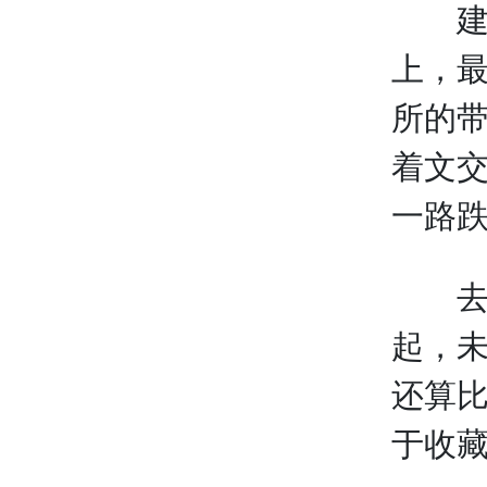
建国
上，最
所的
着文
一路跌
去年
起，
还算比
于收