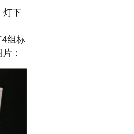
，灯下
内有4组标
图片：