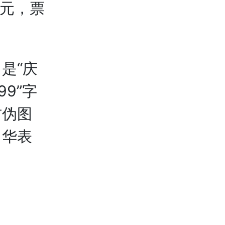
0元，票
是“庆
99”字
防伪图
、华表