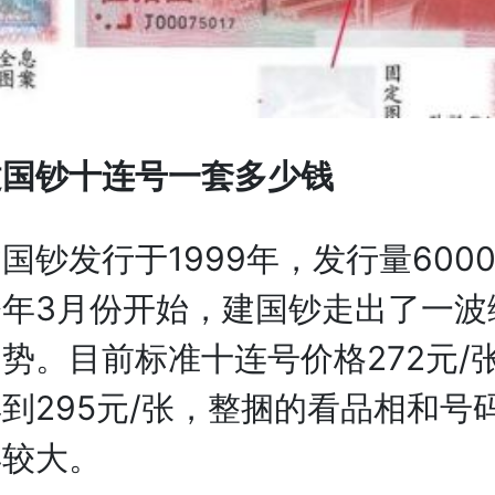
国钞十连号一套多少钱
发行于1999年，发行量600
年3月份开始，建国钞走出了一波
势。目前标准十连号价格272元/
到295元/张，整捆的看品相和号
异较大。