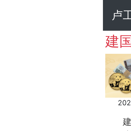
卢
202