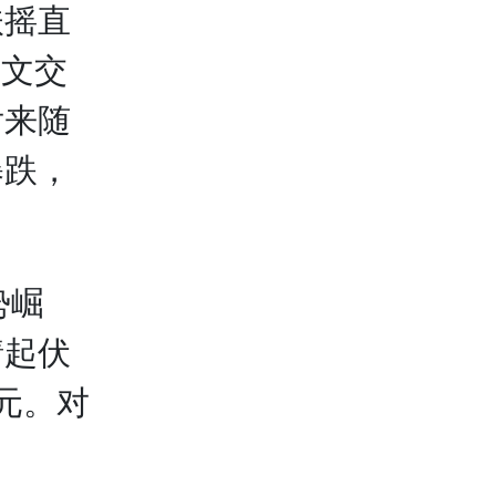
扶摇直
在文交
后来随
暴跌，
势崛
情
起伏
多元。对