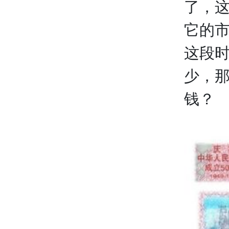
了，
它的
这段
少，
钱？