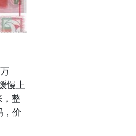
0万
缓慢上
张，整
码，价